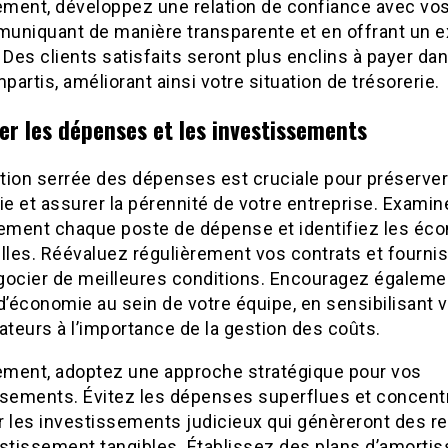
ement, développez une relation de confiance avec vos
uniquant de manière transparente et en offrant un e
 Des clients satisfaits seront plus enclins à payer dan
mpartis, améliorant ainsi votre situation de trésorerie.
er les dépenses et les investissements
tion serrée des dépenses est cruciale pour préserver
ie et assurer la pérennité de votre entreprise. Examin
vement chaque poste de dépense et identifiez les éc
lles. Réévaluez régulièrement vos contrats et fourni
gocier de meilleures conditions. Encouragez égaleme
d’économie au sein de votre équipe, en sensibilisant 
ateurs à l’importance de la gestion des coûts.
lement, adoptez une approche stratégique pour vos
ssements. Évitez les dépenses superflues et concent
r les investissements judicieux qui génèreront des r
estissement tangibles. Établissez des plans d’amorti