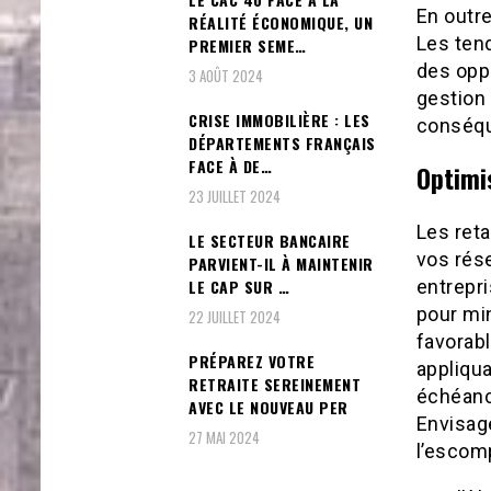
En outre
RÉALITÉ ÉCONOMIQUE, UN
Les ten
PREMIER SEME…
des oppo
3 AOÛT 2024
gestion 
CRISE IMMOBILIÈRE : LES
conséqu
DÉPARTEMENTS FRANÇAIS
FACE À DE…
Optimi
23 JUILLET 2024
Les ret
LE SECTEUR BANCAIRE
vos rése
PARVIENT-IL À MAINTENIR
LE CAP SUR …
entrepri
pour mi
22 JUILLET 2024
favorabl
PRÉPAREZ VOTRE
appliqua
RETRAITE SEREINEMENT
échéance
AVEC LE NOUVEAU PER
Envisag
27 MAI 2024
l’escomp