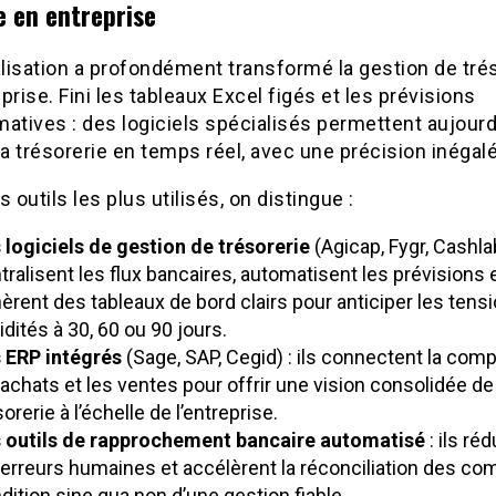
e en entreprise
alisation a profondément transformé la gestion de tré
prise. Fini les tableaux Excel figés et les prévisions
atives : des logiciels spécialisés permettent aujourd
sa trésorerie en temps réel, avec une précision inégal
s outils les plus utilisés, on distingue :
 logiciels de gestion de trésorerie
(Agicap, Fygr, Cashlab)
tralisent les flux bancaires, automatisent les prévisions 
èrent des tableaux de bord clairs pour anticiper les tens
uidités à 30, 60 ou 90 jours.
 ERP intégrés
(Sage, SAP, Cegid) : ils connectent la compt
 achats et les ventes pour offrir une vision consolidée de 
sorerie à l’échelle de l’entreprise.
 outils de rapprochement bancaire automatisé
: ils ré
 erreurs humaines et accélèrent la réconciliation des co
dition sine qua non d’une gestion fiable.