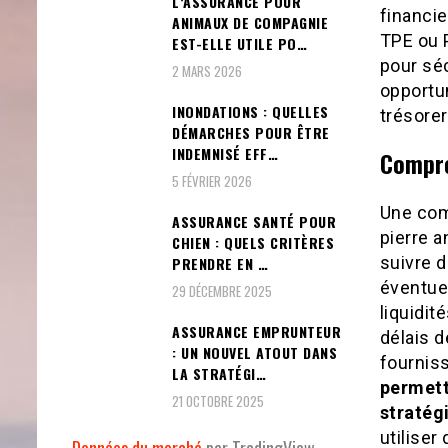
L’ASSURANCE POUR
financie
ANIMAUX DE COMPAGNIE
TPE ou 
EST-ELLE UTILE PO…
pour séc
2 MARS 2026
opportun
INONDATIONS : QUELLES
trésorer
DÉMARCHES POUR ÊTRE
INDEMNISÉ EFF…
Compren
5 FÉVRIER 2026
Une com
ASSURANCE SANTÉ POUR
pierre a
CHIEN : QUELS CRITÈRES
suivre d
PRENDRE EN …
éventuel
29 DÉCEMBRE 2025
liquidit
ASSURANCE EMPRUNTEUR
délais 
: UN NOUVEL ATOUT DANS
fournis
LA STRATÉGI…
permett
21 OCTOBRE 2025
stratég
utilise
Données du marché
par TradingView