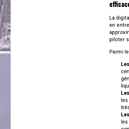
efficac
La digit
en entre
approxim
piloter 
Parmi le
Les
cen
gén
liq
Les
les
tré
Les
les
con