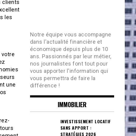
 clients
xcellent
s les
Notre équipe vous accompagne
dans l'actualité financière et
économique depuis plus de 10
 votre
ans. Passionnés par leur métier,
ez
nos journalistes font tout pour
onomies
vous apporter l'information qui
sseurs
vous permettra de faire la
nt une
différence !
vos
IMMOBILIER
rez-
INVESTISSEMENT LOCATIF
SANS APPORT :
etours
STRATÉGIES 2026
ssement