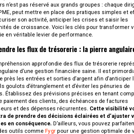
rs n’est pas réservé aux grands groupes : chaque diri
PME, peut mettre en place des pratiques simples et e
uriser son activité, anticiper les crises et saisir les
ités de croissance. Voici les clés pour transformer v
ie en véritable levier de performance.
dre les flux de trésorerie : la pierre angulair
préhension approfondie des flux de trésorerie représ
ngulaire d’une gestion financière saine. Il est primordi
e près les entrées et sorties d’argent afin d’anticiper 
s goulots d’étranglement et d’éviter les pénuries de
és. Établissez des prévisions précises en tenant com
de paiement des clients, des échéances de factures
seurs et des dépenses récurrentes.
Cette visibilité 
ra de prendre des décisions éclairées et d’ajuster 
ies en conséquence.
D’ailleurs, vous pouvez parfait
r des outils comme
Fygr
pour une gestion optimale de 