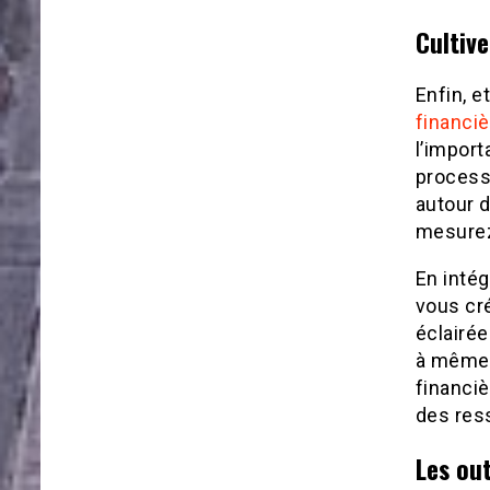
Cultive
Enfin, e
financiè
l’import
process
autour d
mesurez
En intég
vous cr
éclairée
à même 
financiè
des res
Les out