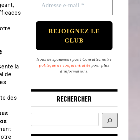
geant,
fficaces
otre
e
Nous ne spammons pas ! Consultez notre
politique de confidentialité
pour plus
ente la
d’informations.
al de
les
RECHERCHER
pte des
vous
Rechercher
vos
ement
votre