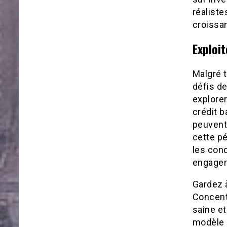
réaliste
croissan
Exploit
Malgré t
défis de
explorer
crédit b
peuvent
cette p
les cond
engager
Gardez à
Concentr
saine et
modèle d