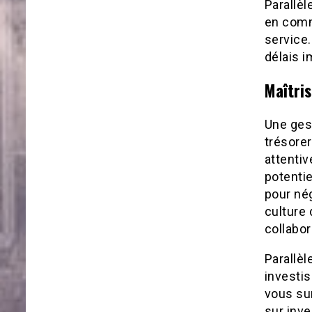
Parallèl
en comm
service.
délais i
Maîtris
Une ges
trésorer
attenti
potentie
pour né
culture 
collabor
Parallè
investi
vous su
sur inv