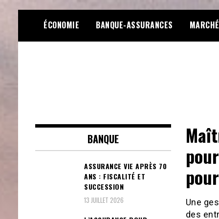
Skip
ÉCONOMIE
BANQUE-ASSURANCES
MARCHÉ
to
content
Toute l'actualité financière,
Lfinance
Maît
marché, fiscalité, banque et guide
BANQUE
financier
pour
ASSURANCE VIE APRÈS 70
pour
ANS : FISCALITÉ ET
SUCCESSION
13 JUILLET 2026
Une gest
des entr