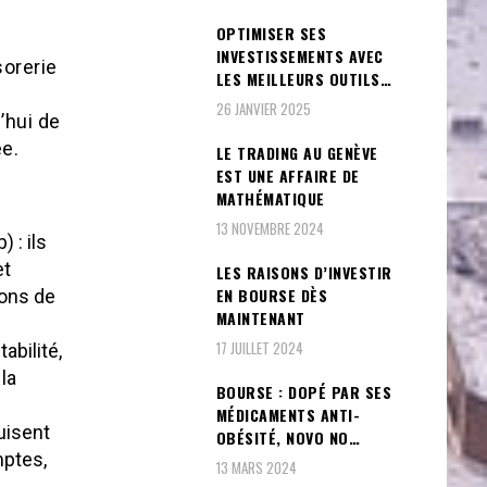
OPTIMISER SES
INVESTISSEMENTS AVEC
sorerie
LES MEILLEURS OUTILS…
26 JANVIER 2025
’hui de
ée.
LE TRADING AU GENÈVE
EST UNE AFFAIRE DE
MATHÉMATIQUE
13 NOVEMBRE 2024
 : ils
et
LES RAISONS D’INVESTIR
EN BOURSE DÈS
ions de
MAINTENANT
17 JUILLET 2024
abilité,
la
BOURSE : DOPÉ PAR SES
MÉDICAMENTS ANTI-
duisent
OBÉSITÉ, NOVO NO…
mptes,
13 MARS 2024