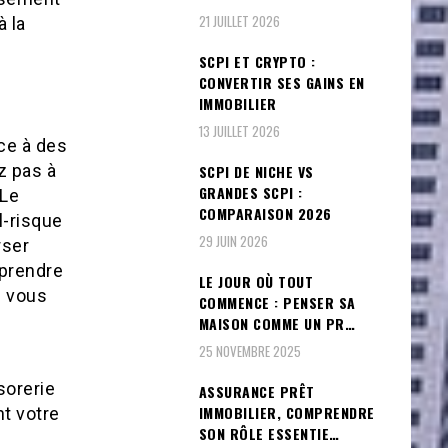
21 JUILLET 2026
à la
SCPI ET CRYPTO :
CONVERTIR SES GAINS EN
IMMOBILIER
13 JUILLET 2026
ace à des
z pas à
SCPI DE NICHE VS
GRANDES SCPI :
 Le
COMPARAISON 2026
l-risque
29 JUIN 2026
rser
mprendre
LE JOUR OÙ TOUT
e vous
COMMENCE : PENSER SA
MAISON COMME UN PR…
25 NOVEMBRE 2025
sorerie
ASSURANCE PRÊT
IMMOBILIER, COMPRENDRE
nt votre
SON RÔLE ESSENTIE…