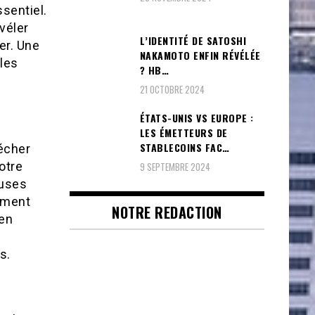
ssentiel.
véler
L’IDENTITÉ DE SATOSHI
er. Une
NAKAMOTO ENFIN RÉVÉLÉE
 les
? HB…
21 OCTOBRE 2024
ÉTATS-UNIS VS EUROPE :
LES ÉMETTEURS DE
STABLECOINS FAC…
écher
otre
9 SEPTEMBRE 2024
euses
ement
NOTRE REDACTION
 en
s.