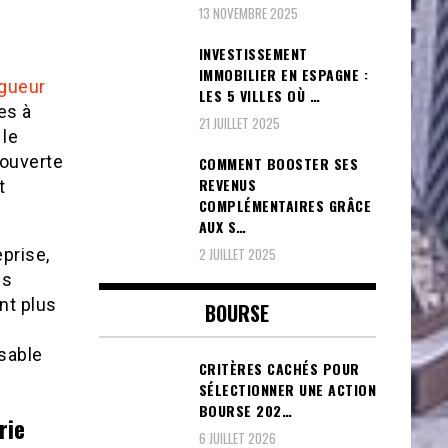
13 NOVEMBRE 2025
INVESTISSEMENT
IMMOBILIER EN ESPAGNE :
igueur
LES 5 VILLES OÙ …
es à
21 JUILLET 2025
 le
 ouverte
COMMENT BOOSTER SES
REVENUS
t
COMPLÉMENTAIRES GRÂCE
AUX S…
2 JUILLET 2025
eprise,
ns
nt plus
BOURSE
nsable
CRITÈRES CACHÉS POUR
SÉLECTIONNER UNE ACTION
BOURSE 202…
rie
6 JUILLET 2026